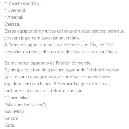
* Manchester City;
* Liverpool;
* Arsenal;
Chelsea;
Essas equipes têm muitas estrelas em seus bancos, para que
possam jogar com qualquer adversário.
A Premier league tem muito a oferecer aos fãs, e é fácil
descobrir os resultados no site de estatísticas esportivas.
Os melhores jogadores de futebol do mundo
O principal objetivo de qualquer jogador de futebol é marcar
gols, e para conseguir isso, ele precisa ter os melhores
jogadores em seu banco. A Premier League oferece as
melhores estrelas do futebol, e elas são:
* David Silva;
“Manchester United”;
Juan Mata;
Gerrard;
Kane;