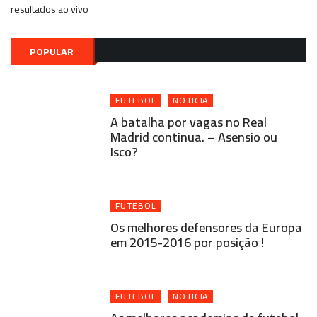
resultados ao vivo
POPULAR
FUTEBOL
NOTICIA
A batalha por vagas no Real
Madrid continua. – Asensio ou
Isco?
FUTEBOL
Os melhores defensores da Europa
em 2015-2016 por posição !
FUTEBOL
NOTICIA