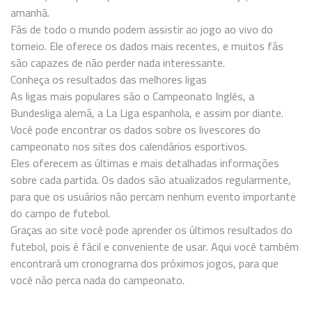
amanhã.
Fãs de todo o mundo podem assistir ao jogo ao vivo do
torneio. Ele oferece os dados mais recentes, e muitos fãs
são capazes de não perder nada interessante.
Conheça os resultados das melhores ligas
As ligas mais populares são o Campeonato Inglês, a
Bundesliga alemã, a La Liga espanhola, e assim por diante.
Você pode encontrar os dados sobre os livescores do
campeonato nos sites dos calendários esportivos.
Eles oferecem as últimas e mais detalhadas informações
sobre cada partida. Os dados são atualizados regularmente,
para que os usuários não percam nenhum evento importante
do campo de futebol.
Graças ao site você pode aprender os últimos resultados do
futebol, pois é fácil e conveniente de usar. Aqui você também
encontrará um cronograma dos próximos jogos, para que
você não perca nada do campeonato.