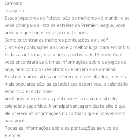
Lampard;
Tranquillo.
Esses jogadores de futebol são os melhores do mundo, e se
você olhar para a lista de estrelas da Premier League, você
pode ver que todos eles são muito bons.
Como encontrar as melhores pontuações ao vivo?
O site de pontuações ao vivo é o melhor lugar para encontrar
todas as informações sobre as partidas do Premier. Aqui,
você encontrará as últimas informações sobre os jogos de
hoje, bem como os resultados de ontem e de amanhã.
Existem muitos sites que oferecem os resultados, mas os
mais populares são: as estatísticas esportivas, o calendário
esportivo e muito mais.
Você pode encontrar as pontuações ao vivo no site do
calendário esportivo. A principal vantagem deste site é que
ele oferece as informações no formato que é conveniente
para você.
Todas as informações sobre as pontuações ao vivo do
Premier