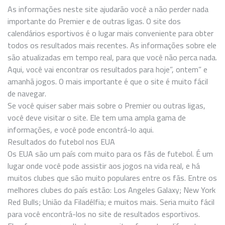
As informações neste site ajudarão você a não perder nada
importante do Premier e de outras ligas. O site dos
calendários esportivos é o lugar mais conveniente para obter
todos os resultados mais recentes. As informações sobre ele
são atualizadas em tempo real, para que você não perca nada.
Aqui, você vai encontrar os resultados para hoje”, ontem” e
amanhã jogos. O mais importante é que o site é muito fácil
de navegar.
Se você quiser saber mais sobre o Premier ou outras ligas,
você deve visitar o site. Ele tem uma ampla gama de
informações, e você pode encontrá-lo aqui.
Resultados do futebol nos EUA
Os EUA são um país com muito para os fãs de futebol. É um
lugar onde você pode assistir aos jogos na vida real, e há
muitos clubes que são muito populares entre os fãs. Entre os
melhores clubes do país estão: Los Angeles Galaxy; New York
Red Bulls; União da Filadélfia; e muitos mais. Seria muito fácil
para você encontrá-los no site de resultados esportivos.