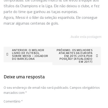
temporadas. Ele conseguiu muito lá. Ele levou a equipe aos
títulos da Champions e la Liga. Ele não deixou o clube, e fez
parte do time que ganhou as taças europeias.
Agora, Messi é o líder da seleção espanhola. Ele consegue
marcar algumas centenas de gols.
Avalie esta postagem
Navegação
ANTERIOR:
O MELHOR
PRÓXIMO:
OS MELHORES
LIVRO DE FUTEBOL
ATACANTES DA EUROPA
SOBRE MESSI – JOGADOR
EM 2015-2016 POR
de
DO BARCELONA
POSIÇÃO! (ATUALIZADO
EM 2017)
artigos
Deixe uma resposta
O seu endereço de email não será publicado.
Campos obrigatórios
marcados com
*
Comentário
*