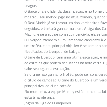
League.
O Barcelona é o líder da classificação, e no tornei
mostrou seu melhor jogo no atual torneio, quando v
O Real Madrid já se tornou um dos verdadeiros fav
seguidos, e tentará ganhar mais um. A Liga dos Ca
Madrid, e se a equipe conseguir vencê-la, ela se 
O Liverpool também é um verdadeiro candidato à vi
um troféu, e seu principal objetivo é se tornar o ca
Resultados do Liverpool de LaLiga
O time de Liverpool tem uma ótima escalação, e mu
de estrelas que podem ser usadas na hora certa. O
sabe seu lugar na escalação.
Se o time não ganhar o troféu, pode ser considerad
o título de campeão. O time do Liverpool é um ver
principal rival do clube catalão.
No momento, a equipe Mersey está no meio da luta
estará na liderança.
Jogos da Liga dos Campeões