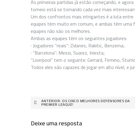
As primeiras partidas já estão começando, e agora
torneio está se tornando cada vez mais interessan
Um dos confrontos mais intrigantes é a luta entre B
equipes têm muito em comum, e ambas têm uma fo
equipes não são os melhores.
Ambas as equipes têm os seguintes jogadores:
· Jogadores “reais”: Zidanes, Rakitic, Benzema;
· “Barcelona”: Messi, Suarez, Iniesta;
“Liverpool” tem o seguinte: Gerrard, Firmino, Sturri
Todos eles são capazes de jogar em alto nível, e j
Navegação
ANTERIOR:
OS CINCO MELHORES DEFENSORES DA
PREMIER LEAGUE!
de
artigos
Deixe uma resposta