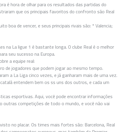
ra é hora de olhar para os resultados das partidas do
straram que os principais favoritos do confronto são Real
o boa de vencer, e seus principais rivais são: * Valencia;
s na La ligue 1 é bastante longa. O clube Real é o melhor
 para seu sucesso na Europa.
re a equipe real:
ero de jogadores que podem jogar ao mesmo tempo.
nharam a La Liga cinco vezes, e já ganharam mais de uma vez.
e catalã entendem bem os ss uns dos outros, e cada um
sticas esportivas. Aqui, você pode encontrar informações
 outras competições de todo o mundo, e você não vai
isto no placar. Os times mais fortes são: Barcelona, Real
 só dos campeonatos europeus, mas também da Premier