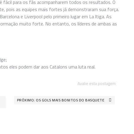
 é fácil para os fãs acompanharem todos os resultados. O
te, pois as equipes mais fortes já demonstraram sua força.
arcelona e Liverpool pelo primeiro lugar em La ltiga. As
rmação muito forte. No entanto, os líderes de ambas as
dge;
untos eles podem dar aos Catalons uma luta real.
Avalie esta postagem
PRÓXIMO:
OS GOLS MAIS BONITOS DO BASQUETE