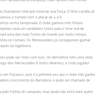
o da Champions terá que mostrar sua força. O time catalão já
enceu o torneio com o placar de 4 a 0.
oritos nesta temporada. O clube ganhou três títulos
mpeões será um verdadeiro teste para o time real de
tornará uma das mais fortes do mundo por muito tempo.
tória no torneio. Os Merseysiders já conseguiram ganhar
mpeão da Inglaterra.
ito pode ser feito com isso. Os Vermelhos têm uma série
 jogo dos Merseysides é muito dinâmico, e todo jogador
o um fracasso, pois é a primeira vez que o clube não ganha
dadeiro concorrente do Barcelona, e pode ser chamado de
 pelo troféu de campeão, mas ainda não está claro quem