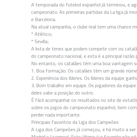
A temporada do futebol espanhol já terminou, e ago
campeonato. As primeiras partidas da La liga já mo
e Barcelona.
Na atual campanha, o clube real tem uma chance muit
* Atlético;
* Sevilla;
A lista de times que podem competir com os catalãe
do campeonato nacional, e esta é a principal razão
No entanto, os catalães têm uma boa vantagem sob
1. Boa formação. Os catalães têm um grande núm
2. Experiência dos líderes. Os líderes da equipe ga
3. Bom trabalho em equipe. Os jogadores da equip
deles sabe a posição do outro.
É fácil acompanhar os resultados no site de estatí
sobre os jogos do campeonato espanhol, bem como
perder nada importante.
Principais favoritos da Liga dos Campeões
A Liga dos Campeões já começou, e há muito a ser v
Madrid e Liverpool. Este último é o favorito não