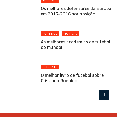
FUTEBOL
Os melhores defensores da Europa
em 2015-2016 por posição !
FUTEBOL
NOTICIA
As melhores academias de futebol
do mundo!
ESPORTE
O melhor livro de futebol sobre
Cristiano Ronaldo