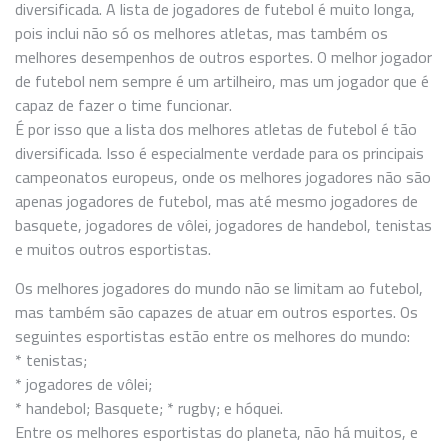
diversificada. A lista de jogadores de futebol é muito longa,
pois inclui não só os melhores atletas, mas também os
melhores desempenhos de outros esportes. O melhor jogador
de futebol nem sempre é um artilheiro, mas um jogador que é
capaz de fazer o time funcionar.
É por isso que a lista dos melhores atletas de futebol é tão
diversificada. Isso é especialmente verdade para os principais
campeonatos europeus, onde os melhores jogadores não são
apenas jogadores de futebol, mas até mesmo jogadores de
basquete, jogadores de vôlei, jogadores de handebol, tenistas
e muitos outros esportistas.
Os melhores jogadores do mundo não se limitam ao futebol,
mas também são capazes de atuar em outros esportes. Os
seguintes esportistas estão entre os melhores do mundo:
* tenistas;
* jogadores de vôlei;
* handebol; Basquete; * rugby; e hóquei.
Entre os melhores esportistas do planeta, não há muitos, e