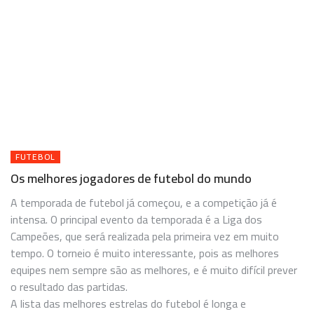
FUTEBOL
Os melhores jogadores de futebol do mundo
A temporada de futebol já começou, e a competição já é
intensa. O principal evento da temporada é a Liga dos
Campeões, que será realizada pela primeira vez em muito
tempo. O torneio é muito interessante, pois as melhores
equipes nem sempre são as melhores, e é muito difícil prever
o resultado das partidas.
A lista das melhores estrelas do futebol é longa e