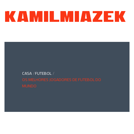
Skip
to
content
CASA
FUTEBOL
OS MELHORES JOGADORES DE FUTEBOL DO
MUNDO