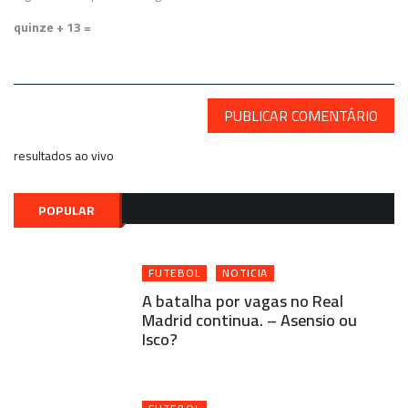
quinze + 13 =
resultados ao vivo
POPULAR
FUTEBOL
NOTICIA
A batalha por vagas no Real
Madrid continua. – Asensio ou
Isco?